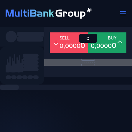
Pares
SELL
BUY
0
0
0
0,0000
0,0000
Todo
Forex
Metales
Accion
Favoritos