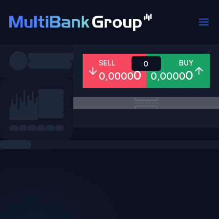
Pares
SELL
BUY
0
0
0
0,0000
0,0000
Todo
Forex
Metales
Accion
Favoritos