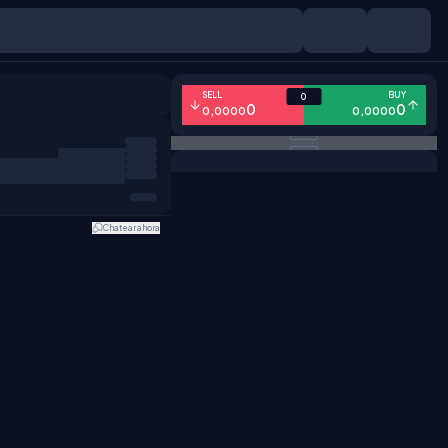
SELL
BUY
0
0
0
0,0000
0,0000
Chatear ahora