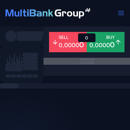
Pares
SELL
BUY
0
0
0
0,0000
0,0000
Todo
Forex
Metales
Accion
Favoritos