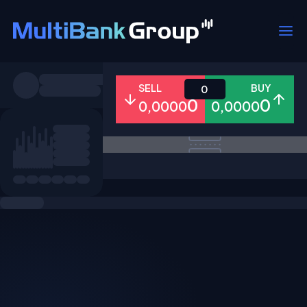
Pares
SELL
BUY
0
0
0
0,0000
0,0000
Todo
Forex
Metales
Accion
Favoritos