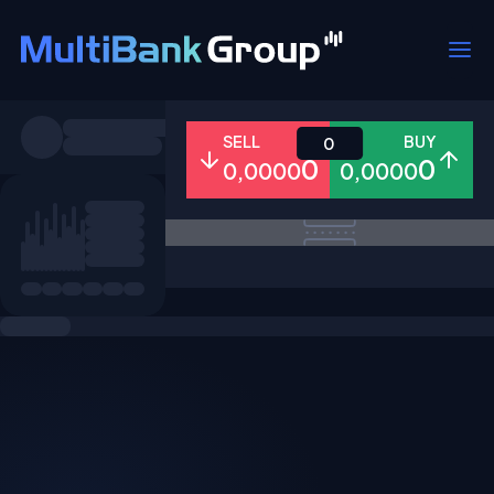
Pares
SELL
BUY
0
0
0
0,0000
0,0000
Todo
Forex
Metales
Accion
Favoritos