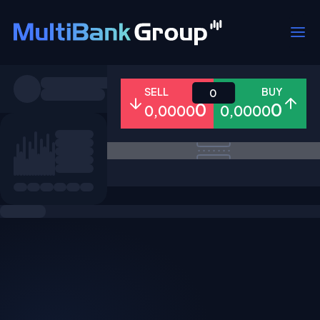
Pares
SELL
BUY
0
0
0
0,0000
0,0000
Todo
Forex
Metales
Accion
Favoritos