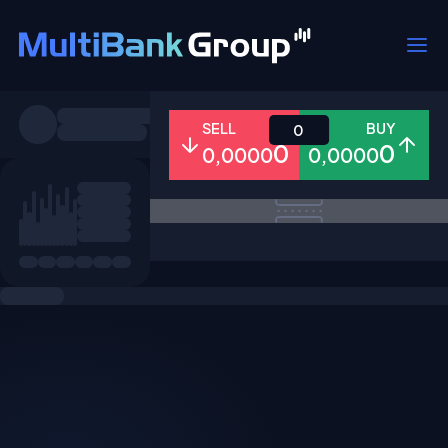
Pares
SELL
BUY
0
0
0
0,0000
0,0000
Todo
Forex
Metales
Accion
Favoritos