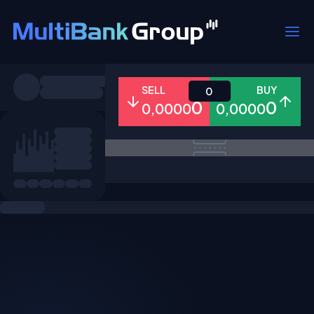
Pares
SELL
BUY
0
0
0
0,0000
0,0000
Todo
Forex
Metales
Accion
Favoritos