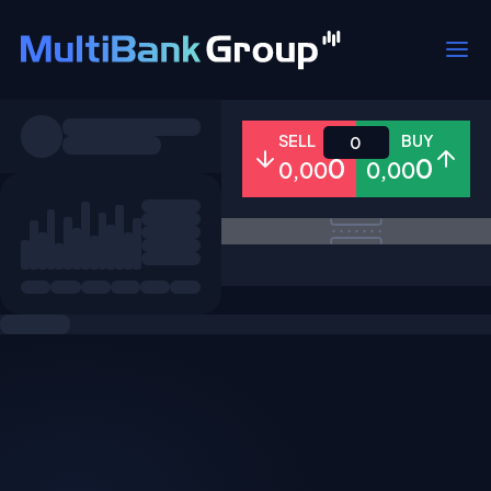
Pares
SELL
BUY
0
0
0
0,00
0,00
Todo
Forex
Metales
Accion
Favoritos