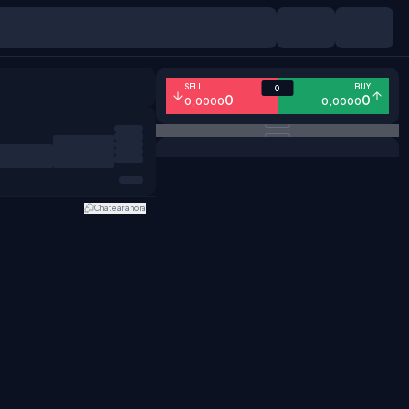
SELL
BUY
0
0
0
0,0000
0,0000
Chatear ahora