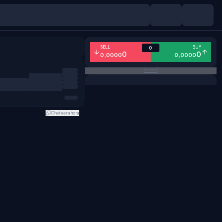
SELL
BUY
0
0
0
0,0000
0,0000
Chatear ahora