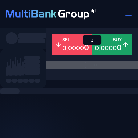
Pares
SELL
BUY
0
0
0
0,0000
0,0000
Todo
Forex
Metales
Accion
Favoritos