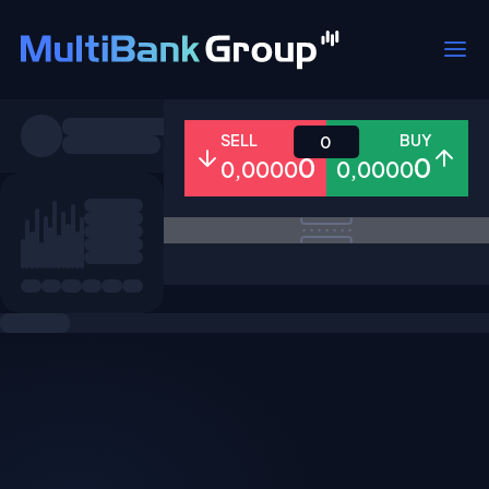
Pares
SELL
BUY
0
0
0
0,0000
0,0000
Todo
Forex
Metales
Accion
Favoritos