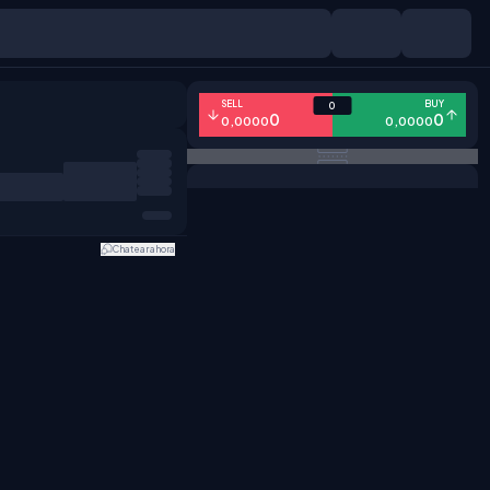
SELL
BUY
0
0
0
0,0000
0,0000
Chatear ahora