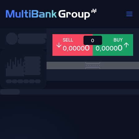
Pares
SELL
BUY
0
0
0
0,0000
0,0000
Todo
Forex
Metales
Accion
Favoritos