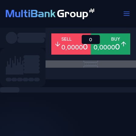
Pares
SELL
BUY
0
0
0
0,0000
0,0000
Todo
Forex
Metales
Accion
Favoritos