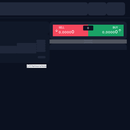
SELL
BUY
0
0
0
0,0000
0,0000
Chatear ahora