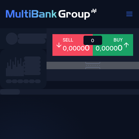
Pares
SELL
BUY
0
0
0
0,0000
0,0000
Todo
Forex
Metales
Accion
Favoritos