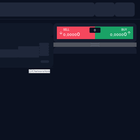
SELL
BUY
0
0
0
0,0000
0,0000
Chatear ahora