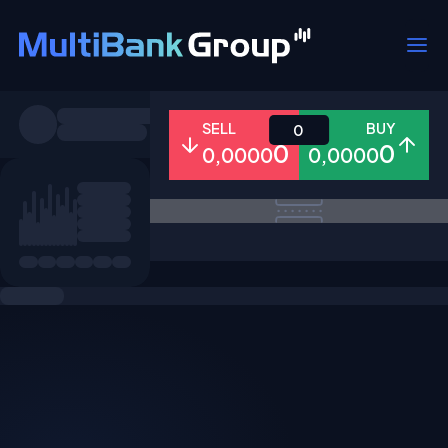
Pares
SELL
BUY
0
0
0
0,0000
0,0000
Todo
Forex
Metales
Accion
Favoritos