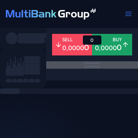
Pares
SELL
BUY
0
0
0
0,0000
0,0000
Todo
Forex
Metales
Accion
Favoritos