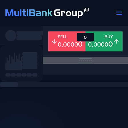
Pares
SELL
BUY
0
0
0
0,0000
0,0000
Todo
Forex
Metales
Accion
Favoritos