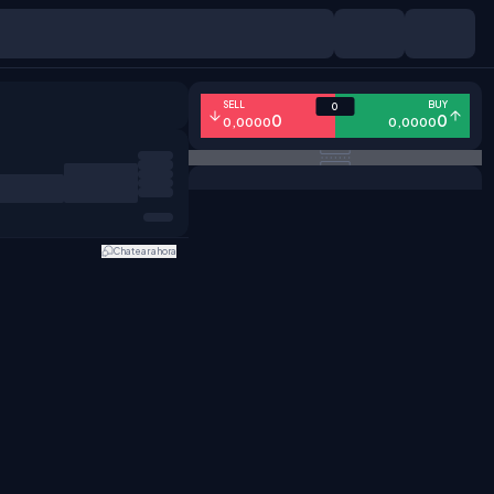
SELL
BUY
0
0
0
0,0000
0,0000
Chatear ahora