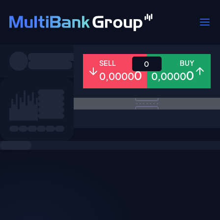
Pares
SELL
BUY
0
0
0
0,0000
0,0000
Todo
Forex
Metales
Accion
Favoritos