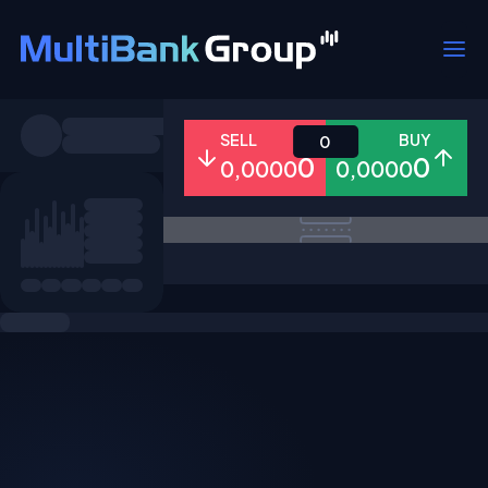
Pares
SELL
BUY
0
0
0
0,0000
0,0000
Todo
Forex
Metales
Accion
Favoritos