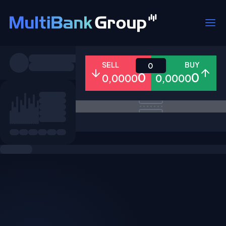
Pares
SELL
BUY
0
0
0
0,0000
0,0000
Todo
Forex
Metales
Accion
Favoritos