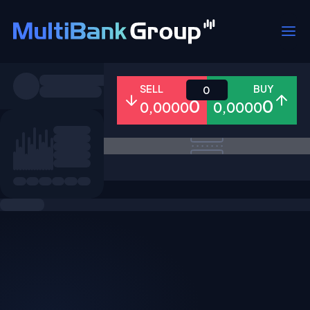
Pares
SELL
BUY
0
0
0
0,0000
0,0000
Todo
Forex
Metales
Accion
Favoritos