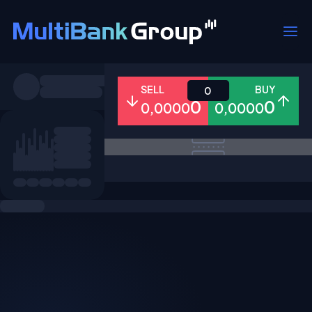
Pares
SELL
BUY
0
0
0
0,0000
0,0000
Todo
Forex
Metales
Accion
Favoritos