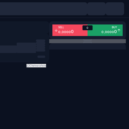
SELL
BUY
0
0
0
0,0000
0,0000
Chatear ahora