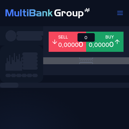
Pares
SELL
BUY
0
0
0
0,0000
0,0000
Todo
Forex
Metales
Accion
Favoritos