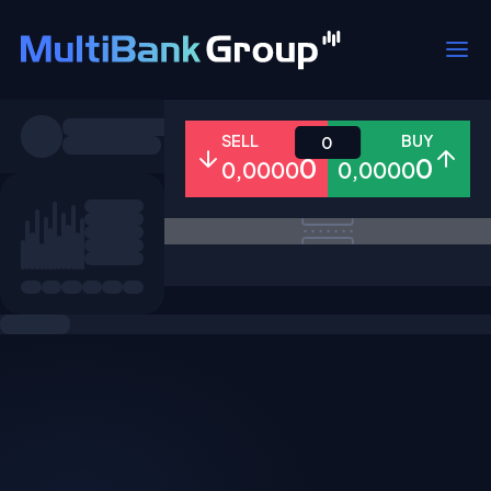
Pares
SELL
BUY
0
0
0
0,0000
0,0000
Todo
Forex
Metales
Accion
Favoritos