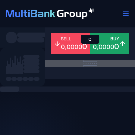
Pares
SELL
BUY
0
0
0
0,0000
0,0000
Todo
Forex
Metales
Accion
Favoritos