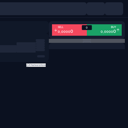
SELL
BUY
0
0
0
0,0000
0,0000
Chatear ahora