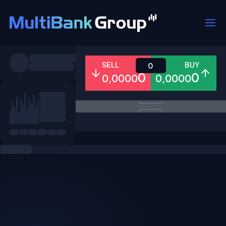
Pares
SELL
BUY
0
0
0
0,0000
0,0000
Todo
Forex
Metales
Accion
Favoritos