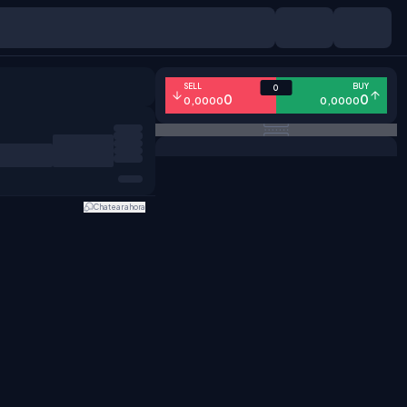
SELL
BUY
0
0
0
0,0000
0,0000
Chatear ahora