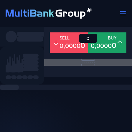
Pares
SELL
BUY
0
0
0
0,0000
0,0000
Todo
Forex
Metales
Accion
Favoritos