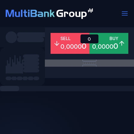
Pares
SELL
BUY
0
0
0
0,0000
0,0000
Todo
Forex
Metales
Accion
Favoritos