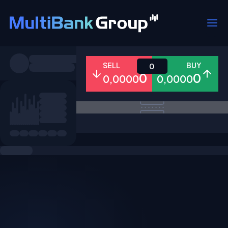
Pares
SELL
BUY
0
0
0
0,0000
0,0000
Todo
Forex
Metales
Accion
Favoritos