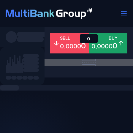
Pares
SELL
BUY
0
0
0
0,0000
0,0000
Todo
Forex
Metales
Accion
Favoritos