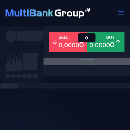
Pares
SELL
BUY
0
0
0
0,0000
0,0000
Todo
Forex
Metales
Accion
Favoritos