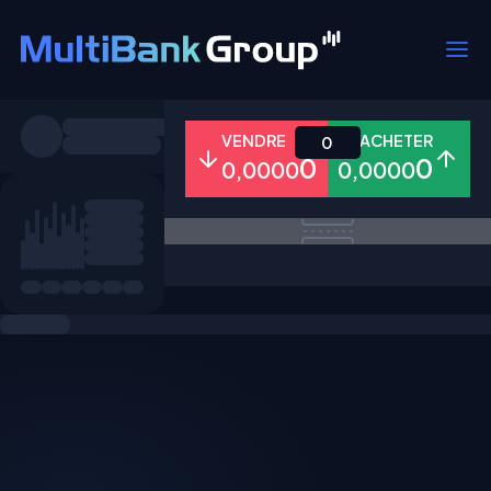
Symboles
VENDRE
ACHETER
0
0
0
0,0000
0,0000
Tous
Forex
Métaux
Actions
Favoris