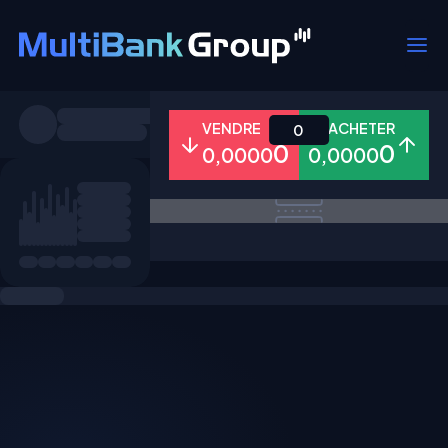
Symboles
VENDRE
ACHETER
0
0
0
0,0000
0,0000
Tous
Forex
Métaux
Actions
Favoris