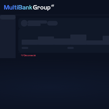
Symboles
Tous
Forex
Métaux
Actions
Favoris
Déconnecté