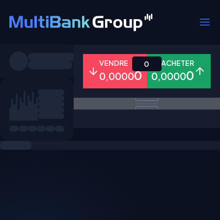
Symboles
VENDRE
ACHETER
0
0
0
0,0000
0,0000
Tous
Forex
Métaux
Actions
Favoris