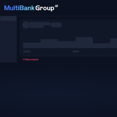
Symboles
Tous
Forex
Métaux
Actions
Favoris
Déconnecté