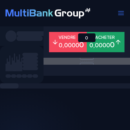
Symboles
VENDRE
ACHETER
0
0
0
0,0000
0,0000
Tous
Forex
Métaux
Actions
Favoris