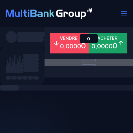
Symboles
VENDRE
ACHETER
0
0
0
0,0000
0,0000
Tous
Forex
Métaux
Actions
Favoris