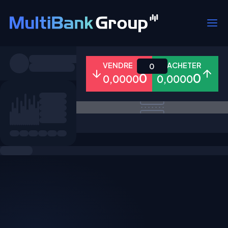
Symboles
VENDRE
ACHETER
0
0
0
0,0000
0,0000
Tous
Forex
Métaux
Actions
Favoris