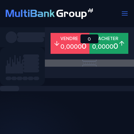
Symboles
VENDRE
ACHETER
0
0
0
0,0000
0,0000
Tous
Forex
Métaux
Actions
Favoris